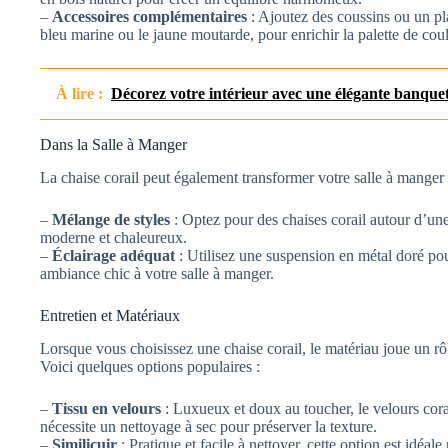
–
Accessoires complémentaires
: Ajoutez des coussins ou un pl
bleu marine ou le jaune moutarde, pour enrichir la palette de cou
À lire :
Décorez votre intérieur avec une élégante banque
Dans la Salle à Manger
La chaise corail peut également transformer votre salle à manger
–
Mélange de styles
: Optez pour des chaises corail autour d’une 
moderne et chaleureux.
–
Éclairage adéquat
: Utilisez une suspension en métal doré pou
ambiance chic à votre salle à manger.
Entretien et Matériaux
Lorsque vous choisissez une chaise corail, le matériau joue un rôle
Voici quelques options populaires :
–
Tissu en velours
: Luxueux et doux au toucher, le velours cora
nécessite un nettoyage à sec pour préserver la texture.
–
Similicuir
: Pratique et facile à nettoyer, cette option est idéa