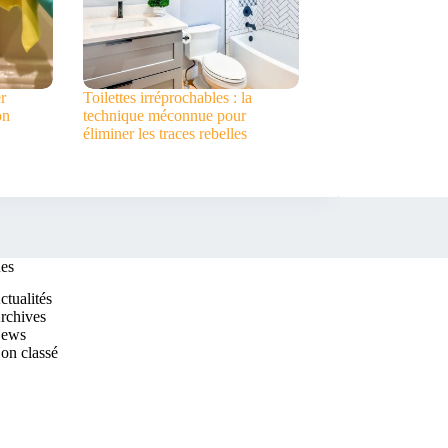
r
Toilettes irréprochables : la
on
technique méconnue pour
éliminer les traces rebelles
es
ctualités
rchives
ews
on classé